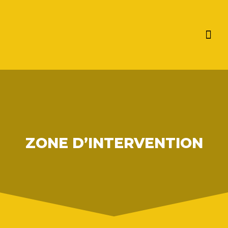
COUVERTURE / ZINGUERIE
ZONE D’INTERVENTION
ZONE D’INTERVENTION